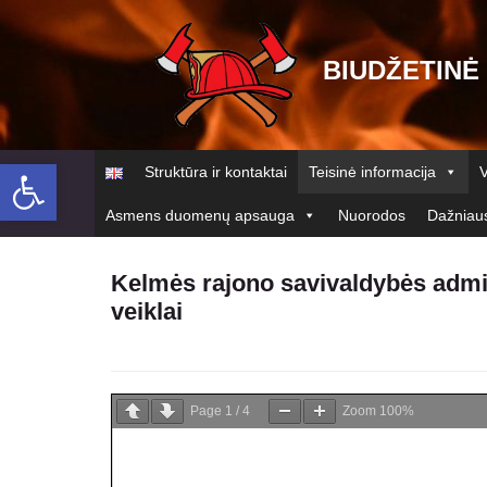
BIUDŽETINĖ
Open toolbar
Struktūra ir kontaktai
Teisinė informacija
V
Asmens duomenų apsauga
Nuorodos
Dažniaus
Kelmės rajono savivaldybės admin
veiklai
Page
1
/
4
Zoom
100%