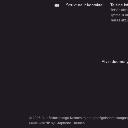
Struktūra ir kontaktai
Teisinė in
Teisės akta
Tyrimai ir a
Teisės aktų
Atviri duomen
© 2026 Biudžetinė įstaiga Kelmės rajono priešgaisrinės saugos
Made with
by
Graphene Themes
.