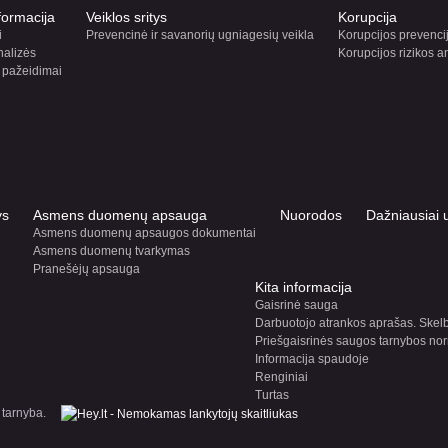
formacija
Veiklos sritys
Korupcija
i
Prevencinė ir savanorių ugniagesių veikla
Korupcijos prevenci
nalizės
Korupcijos rizikos a
 pažeidimai
ys
Asmens duomenų apsauga
Nuorodos
Dažniausiai 
Asmens duomenų apsaugos dokumentai
Asmens duomenų tvarkymas
Pranešėjų apsauga
Kita informacija
Gaisrinė sauga
Darbuotojo atrankos aprašas. Skel
Priešgaisrinės saugos tarnybos nor
Informacija spaudoje
Renginiai
Turtas
 tarnyba.