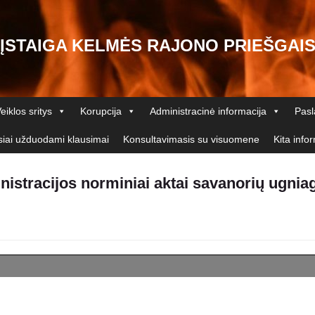
 ĮSTAIGA KELMĖS RAJONO PRIEŠGAI
eiklos sritys
Korupcija
Administracinė informacija
Pas
iai užduodami klausimai
Konsultavimasis su visuomene
Kita info
istracijos norminiai aktai savanorių ugnia