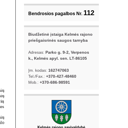
112
Bendrosios pagalbos Nr.
Biudžetinė įstaiga Kelmės rajono
priešgaisrinės saugos tarnyba
Adresas:
Parko g. 9-2, Verpenos
k., Kelmės apyl. sen. LT-86105
Įm. kodas:
162747063
Tel./Fax.:
+370-427-48460
Mob.:
+370-686-98591
Kelmės rajono savivaldybė