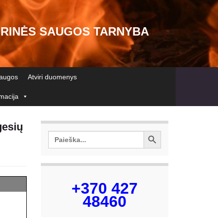
SRINĖS SAUGOS TARNYBA
laugos
Atviri duomenys
rmacija
gesių
Search Button
Search
for:
+370 427
48460