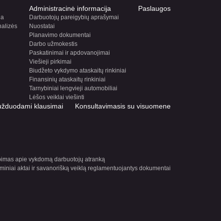
Administracinė informacija
Paslaugos
ja
Darbuotojų pareigybių aprašymai
nalizės
Nuostatai
Planavimo dokumentai
Darbo užmokestis
Paskatinimai ir apdovanojimai
Viešieji pirkimai
Biudžeto vykdymo ataskaitų rinkiniai
Finansinių ataskaitų rinkiniai
Tarnybiniai lengvieji automobiliai
Lėšos veiklai viešinti
užduodami klausimai
Konsultavimasis su visuomene
bimas apie vykdomą darbuotojų atranką
miniai aktai ir savanorišką veiklą reglamentuojantys dokumentai