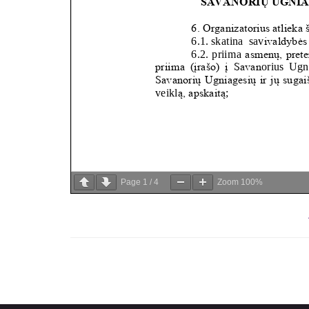
Page
1
/
4
Zoom
100%